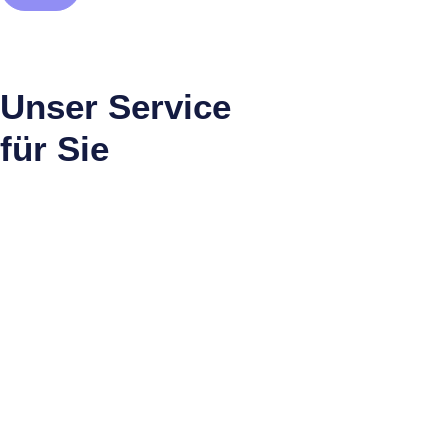
Unser Service
für Sie
Unser Ziel ist es, Ihre Lebenssituation zu verbessern. Sei
es durch schnelleres und stabileres Internet, günstigere
Stromverträge oder die Optimierung Ihrer Mobilfunktarife –
wir sorgen dafür, dass Sie rundum zufrieden sind.