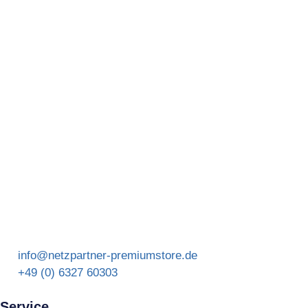
Öffnungszeiten: Montag bis Freitag
09:00 – 12:00 | 13:00 – 18:00 Uhr
info@netzpartner-premiumstore.de
+49 (0) 6327 60303
Service