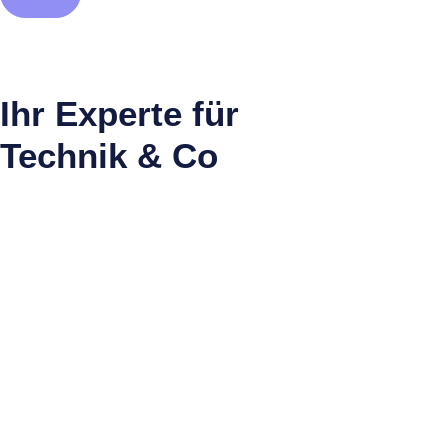
Ihr Experte für
Technik & Co
Ob moderne Router, leistungsstarke WLAN-Verstärker oder
Smart-Home-Geräte – wir bieten Ihnen die passende
Technik, damit alles reibungslos funktioniert. Unsere
Experten beraten Sie persönlich und stellen sicher, dass
Sie die beste Ausrüstung für Ihre Bedürfnisse erhalten.
Lassen Sie uns Ihre Technik optimieren, damit Sie das