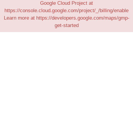
Google Cloud Project at
https://console.cloud.google.com/project/_/billing/enable
Learn more at https://developers.google.com/maps/gmp-
get-started
Mit der richtigen Technik wird Ihr Alltag nicht nur einfacher,
sondern auch effizienter. Wir bieten Ihnen eine umfassende
Beratung zu allen wichtigen technischen Geräten und
Lösungen – vom schnellen WLAN über smarte
Heimsteuerung bis hin zu maßgeschneiderten
Netzwerklösungen für Ihr Unternehmen.